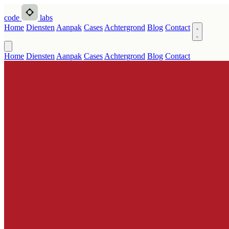
code
labs
Home
Diensten
Aanpak
Cases
Achtergrond
Blog
Contact
Home
Diensten
Aanpak
Cases
Achtergrond
Blog
Contact