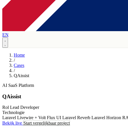
EN
Home
/
Cases
/
QAissist
AI SaaS Platform
QAissist
Rol
Lead Developer
Technologie
Laravel
Livewire + Volt
Flux UI
Laravel Reverb
Laravel Horizon
RAG
Bekijk live
Start vergelijkbaar project