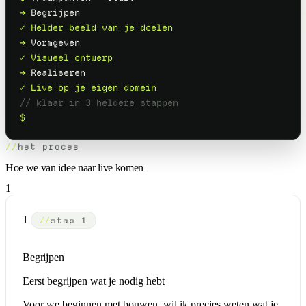
→
Begrijpen
✓ Helder beeld van je doelen
→
Vormgeven
✓ Visueel ontwerp
→
Realiseren
✓ Live op je eigen domein
// klaar in 3 heldere stappen
$
het proces
Hoe we van idee naar live komen
1
1
stap 1
Begrijpen
Eerst begrijpen wat je nodig hebt
Voor we beginnen met bouwen, wil ik precies weten wat je