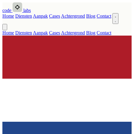
code
labs
Home
Diensten
Aanpak
Cases
Achtergrond
Blog
Contact
Home
Diensten
Aanpak
Cases
Achtergrond
Blog
Contact