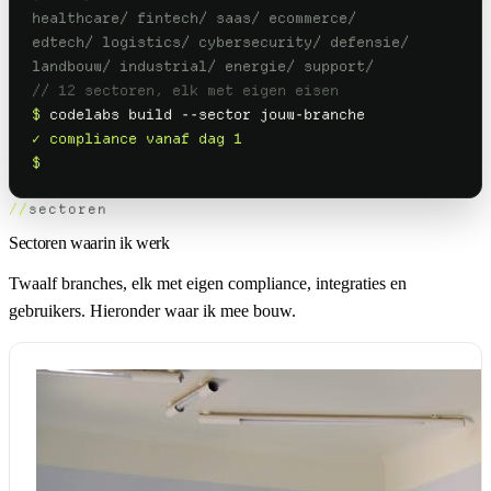
healthcare/ fintech/ saas/ ecommerce/
edtech/ logistics/ cybersecurity/ defensie/
landbouw/ industrial/ energie/ support/
// 12 sectoren, elk met eigen eisen
$
codelabs build --sector jouw-branche
✓ compliance vanaf dag 1
$
sectoren
Sectoren waarin ik werk
Twaalf branches, elk met eigen compliance, integraties en
gebruikers. Hieronder waar ik mee bouw.