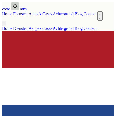
code
labs
Home
Diensten
Aanpak
Cases
Achtergrond
Blog
Contact
Home
Diensten
Aanpak
Cases
Achtergrond
Blog
Contact