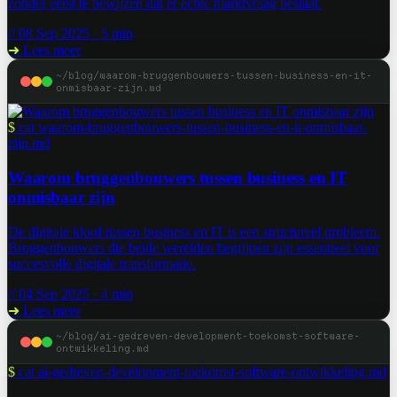
zonder eerst te bewijzen dat er echte marktvraag bestaat.
// 08 Sep 2025 · 5 min
➜
Lees meer
~/blog/waarom-bruggenbouwers-tussen-business-en-it-
onmisbaar-zijn.md
$
cat waarom-bruggenbouwers-tussen-business-en-it-onmisbaar-
zijn.md
Waarom bruggenbouwers tussen business en IT
onmisbaar zijn
De digitale kloof tussen business en IT is een structureel probleem.
Bruggenbouwers die beide werelden begrijpen zijn essentieel voor
succesvolle digitale transformatie.
// 04 Sep 2025 · 4 min
➜
Lees meer
~/blog/ai-gedreven-development-toekomst-software-
ontwikkeling.md
$
cat ai-gedreven-development-toekomst-software-ontwikkeling.md