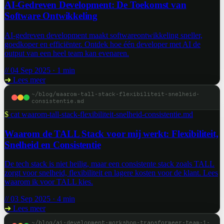
AI-Gedreven Development: De Toekomst van
Software Ontwikkeling
AI-gedreven development maakt softwareontwikkeling sneller,
goedkoper en efficiënter. Ontdek hoe één developer met AI de
output van een heel team kan evenaren.
// 04 Sep 2025 · 1 min
➜
Lees meer
~/blog/waarom-tall-stack-flexibiliteit-snelheid-
consistentie.md
$
cat waarom-tall-stack-flexibiliteit-snelheid-consistentie.md
Waarom de TALL Stack voor mij werkt: Flexibiliteit,
Snelheid en Consistentie
De tech stack is niet heilig, maar een consistente stack zoals TALL
zorgt voor snelheid, flexibiliteit en lagere kosten voor de klant. Lees
waarom ik voor TALL kies.
// 03 Sep 2025 · 4 min
➜
Lees meer
~/blog/ai-development-workshop-transformeer-team-1-