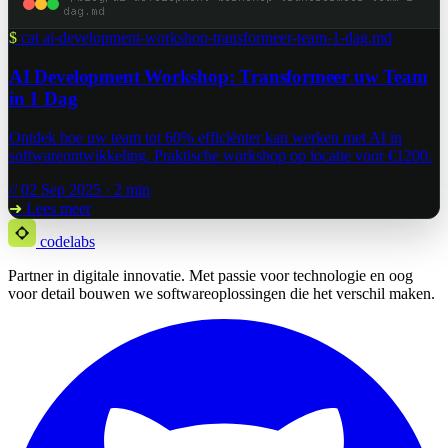
dag.md
$
cat ai-development-workshop-transformeer-team-1-dag.md
AI Development Workshop: Transformeer uw Team
in 1 Dag
Ontdek hoe uw team tot 60% efficiënter kan werken met AI in
softwareontwikkeling. Praktische workshop op locatie voor €1200.
// 02 Sep 2025 · 2 min
➜
Lees meer
codelabs
Partner in digitale innovatie. Met passie voor technologie en oog
voor detail bouwen we softwareoplossingen die het verschil maken.