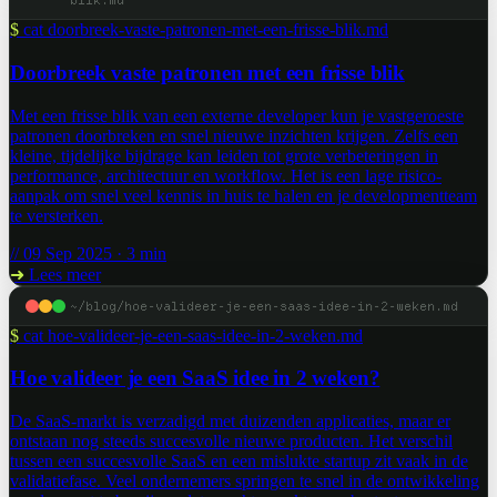
blik.md
$
cat doorbreek-vaste-patronen-met-een-frisse-blik.md
Doorbreek vaste patronen met een frisse blik
Met een frisse blik van een externe developer kun je vastgeroeste
patronen doorbreken en snel nieuwe inzichten krijgen. Zelfs een
kleine, tijdelijke bijdrage kan leiden tot grote verbeteringen in
performance, architectuur en workflow. Het is een lage risico-
aanpak om snel veel kennis in huis te halen en je developmentteam
te versterken.
// 09 Sep 2025 · 3 min
➜
Lees meer
~/blog/hoe-valideer-je-een-saas-idee-in-2-weken.md
$
cat hoe-valideer-je-een-saas-idee-in-2-weken.md
Hoe valideer je een SaaS idee in 2 weken?
De SaaS-markt is verzadigd met duizenden applicaties, maar er
ontstaan nog steeds succesvolle nieuwe producten. Het verschil
tussen een succesvolle SaaS en een mislukte startup zit vaak in de
validatiefase. Veel ondernemers springen te snel in de ontwikkeling