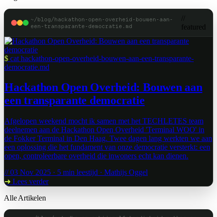
//
~/blog/hackathon-open-overheid-bouwen-aan-
een-transparante-democratie.md
featured
$
cat hackathon-open-overheid-bouwen-aan-een-transparante-
democratie.md
Hackathon Open Overheid: Bouwen aan
een transparante democratie
Afgelopen weekend mocht ik samen met het TECHLETES team
deelnemen aan de Hackathon Open Overheid 'Terminal WOO' in
de Fokker Terminal in Den Haag. Twee dagen lang werkten we aan
een oplossing die het fundament van onze democratie versterkt: een
open, controleerbare overheid die inwoners echt kan dienen.
// 03 Nov 2025 · 5 min leestijd · Mathijs Oggel
➜
Lees verder
Alle Artikelen