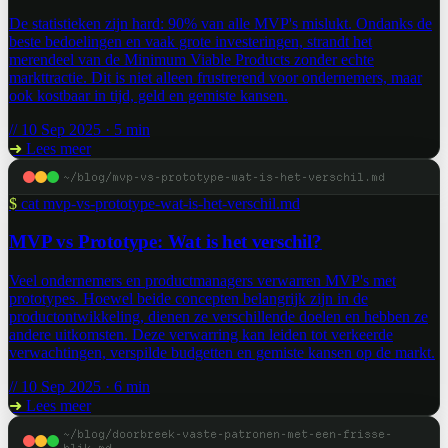
De statistieken zijn hard: 90% van alle MVP's mislukt. Ondanks de
beste bedoelingen en vaak grote investeringen, strandt het
merendeel van de Minimum Viable Products zonder echte
markttractie. Dit is niet alleen frustrerend voor ondernemers, maar
ook kostbaar in tijd, geld en gemiste kansen.
// 10 Sep 2025 · 5 min
➜
Lees meer
~/blog/mvp-vs-prototype-wat-is-het-verschil.md
$
cat mvp-vs-prototype-wat-is-het-verschil.md
MVP vs Prototype: Wat is het verschil?
Veel ondernemers en productmanagers verwarren MVP's met
prototypes. Hoewel beide concepten belangrijk zijn in de
productontwikkeling, dienen ze verschillende doelen en hebben ze
andere uitkomsten. Deze verwarring kan leiden tot verkeerde
verwachtingen, verspilde budgetten en gemiste kansen op de markt.
// 10 Sep 2025 · 6 min
➜
Lees meer
~/blog/doorbreek-vaste-patronen-met-een-frisse-