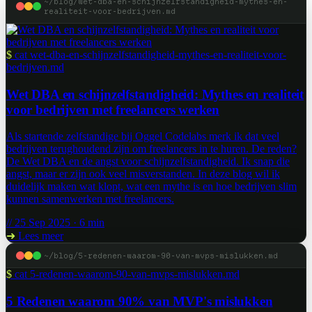
~/blog/wet-dba-en-schijnzelfstandigheid-mythes-en-
realiteit-voor-bedrijven.md
$
cat wet-dba-en-schijnzelfstandigheid-mythes-en-realiteit-voor-
bedrijven.md
Wet DBA en schijnzelfstandigheid: Mythes en realiteit
voor bedrijven met freelancers werken
Als startende zelfstandige bij Oggel Codelabs merk ik dat veel
bedrijven terughoudend zijn om freelancers in te huren. De reden?
De Wet DBA en de angst voor schijnzelfstandigheid. Ik snap die
angst, maar er zijn ook veel misverstanden. In deze blog wil ik
duidelijk maken wat klopt, wat een mythe is en hoe bedrijven slim
kunnen samenwerken met freelancers.
// 25 Sep 2025 · 6 min
➜
Lees meer
~/blog/5-redenen-waarom-90-van-mvps-mislukken.md
$
cat 5-redenen-waarom-90-van-mvps-mislukken.md
5 Redenen waarom 90% van MVP's mislukken