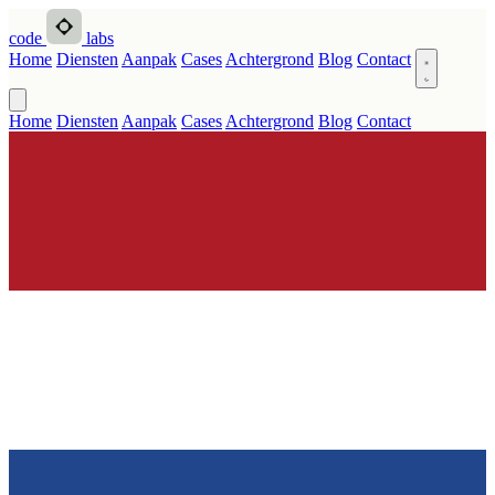
code
labs
Home
Diensten
Aanpak
Cases
Achtergrond
Blog
Contact
Home
Diensten
Aanpak
Cases
Achtergrond
Blog
Contact