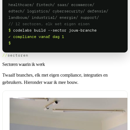
healthcare/ fintech/ saas/ ecommerce/
edtech/ logistics/ cybersecurity/ defensie/
landbouw/ industrial/ energie/ support/
// 12 sectoren, elk met eigen eisen
$
codelabs build --sector jouw-branche
✓ compliance vanaf dag 1
$
sectoren
Sectoren waarin ik werk
Twaalf branches, elk met eigen compliance, integraties en
gebruikers. Hieronder waar ik mee bouw.