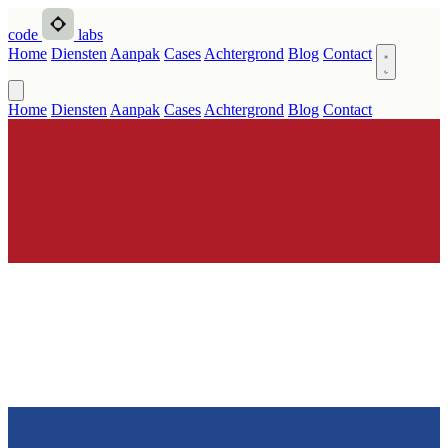
code
labs
Home
Diensten
Aanpak
Cases
Achtergrond
Blog
Contact
Home
Diensten
Aanpak
Cases
Achtergrond
Blog
Contact