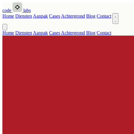
code
labs
Home
Diensten
Aanpak
Cases
Achtergrond
Blog
Contact
Home
Diensten
Aanpak
Cases
Achtergrond
Blog
Contact