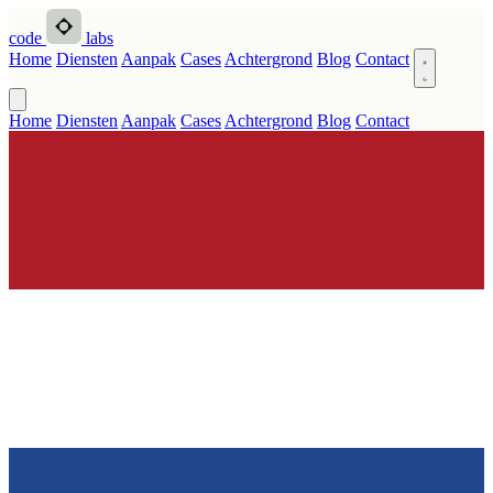
code
labs
Home
Diensten
Aanpak
Cases
Achtergrond
Blog
Contact
Home
Diensten
Aanpak
Cases
Achtergrond
Blog
Contact