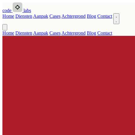
code
labs
Home
Diensten
Aanpak
Cases
Achtergrond
Blog
Contact
Home
Diensten
Aanpak
Cases
Achtergrond
Blog
Contact