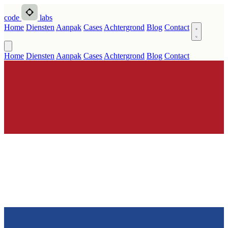
code
labs
Home
Diensten
Aanpak
Cases
Achtergrond
Blog
Contact
Home
Diensten
Aanpak
Cases
Achtergrond
Blog
Contact