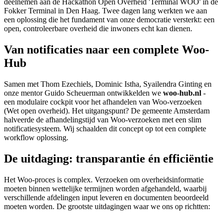
deelnemen aan de Hackathon Open Overheid 'Terminal WOO' in de
Fokker Terminal in Den Haag. Twee dagen lang werkten we aan
een oplossing die het fundament van onze democratie versterkt: een
open, controleerbare overheid die inwoners echt kan dienen.
Van notificaties naar een complete Woo-
Hub
Samen met Thom Ezechiels, Dominic Istha, Syailendra Ginting en
onze mentor Guido Scheuerman ontwikkelden we
woo-hub.nl
-
een modulaire cockpit voor het afhandelen van Woo-verzoeken
(Wet open overheid). Het uitgangspunt? De gemeente Amsterdam
halveerde de afhandelingstijd van Woo-verzoeken met een slim
notificatiesysteem. Wij schaalden dit concept op tot een complete
workflow oplossing.
De uitdaging: transparantie én efficiëntie
Het Woo-proces is complex. Verzoeken om overheidsinformatie
moeten binnen wettelijke termijnen worden afgehandeld, waarbij
verschillende afdelingen input leveren en documenten beoordeeld
moeten worden. De grootste uitdagingen waar we ons op richtten: