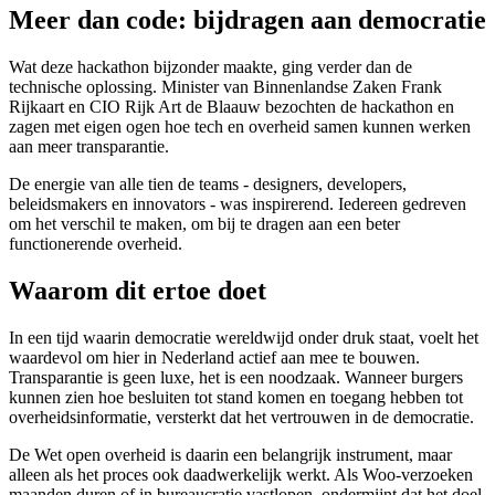
Meer dan code: bijdragen aan democratie
Wat deze hackathon bijzonder maakte, ging verder dan de
technische oplossing. Minister van Binnenlandse Zaken Frank
Rijkaart en CIO Rijk Art de Blaauw bezochten de hackathon en
zagen met eigen ogen hoe tech en overheid samen kunnen werken
aan meer transparantie.
De energie van alle tien de teams - designers, developers,
beleidsmakers en innovators - was inspirerend. Iedereen gedreven
om het verschil te maken, om bij te dragen aan een beter
functionerende overheid.
Waarom dit ertoe doet
In een tijd waarin democratie wereldwijd onder druk staat, voelt het
waardevol om hier in Nederland actief aan mee te bouwen.
Transparantie is geen luxe, het is een noodzaak. Wanneer burgers
kunnen zien hoe besluiten tot stand komen en toegang hebben tot
overheidsinformatie, versterkt dat het vertrouwen in de democratie.
De Wet open overheid is daarin een belangrijk instrument, maar
alleen als het proces ook daadwerkelijk werkt. Als Woo-verzoeken
maanden duren of in bureaucratie vastlopen, ondermijnt dat het doel