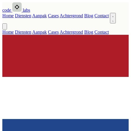
code
labs
Home
Diensten
Aanpak
Cases
Achtergrond
Blog
Contact
Home
Diensten
Aanpak
Cases
Achtergrond
Blog
Contact